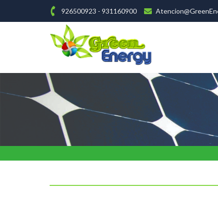
926500923 - 931160900
Atencion@GreenEne