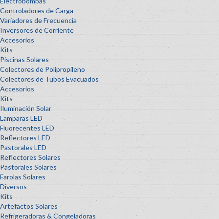
Electrobombas
Controladores de Carga
Variadores de Frecuencia
Inversores de Corriente
Accesorios
Kits
Piscinas Solares
Colectores de Polipropileno
Colectores de Tubos Evacuados
Accesorios
Kits
Iluminación Solar
Lamparas LED
Fluorecentes LED
Reflectores LED
Pastorales LED
Reflectores Solares
Pastorales Solares
Farolas Solares
Diversos
Kits
Artefactos Solares
Refrigeradoras & Congeladoras