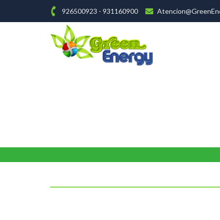
926500923 - 931160900
Atencion@GreenEne