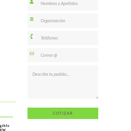
gible
50W