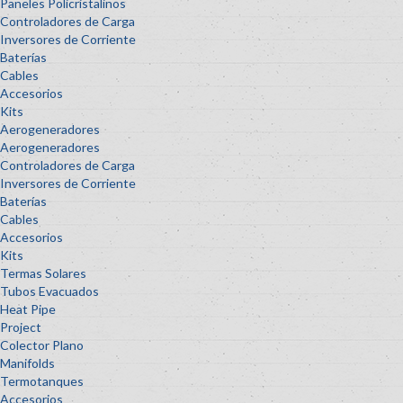
Paneles Policristalinos
Controladores de Carga
Inversores de Corriente
Baterías
Cables
Accesorios
Kits
Aerogeneradores
Aerogeneradores
Controladores de Carga
Inversores de Corriente
Baterías
Cables
Accesorios
Kits
Termas Solares
Tubos Evacuados
Heat Pipe
Project
Colector Plano
Manifolds
Termotanques
Accesorios