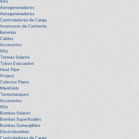
Kits
Aerogeneradores
Aerogeneradores
Controladores de Carga
Inversores de Corriente
Baterías
Cables
Accesorios
Kits
Termas Solares
Tubos Evacuados
Heat Pipe
Project
Colector Plano
Manifolds
Termotanques
Accesorios
Kits
Bombas Solares
Bombas Superficiales
Bombas Sumergibles
Electrobombas
Controladores de Carga