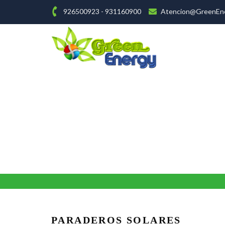
926500923 - 931160900
Atencion@GreenEne
PARADEROS SOLARES