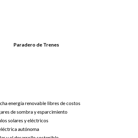
Paradero de Trenes
echa energía renovable libres de costos
gares de sombra y esparcimiento
los solares y eléctricos
eléctrica autónoma
ar y el desarrollo sostenible.