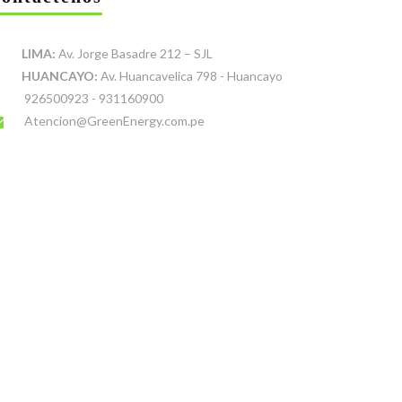
LIMA:
Av. Jorge Basadre 212 – SJL
HUANCAYO:
Av. Huancavelica 798 - Huancayo
926500923 - 931160900
Atencion@GreenEnergy.com.pe